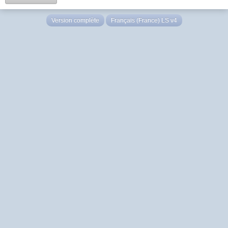
Version complète
Français (France) LS v4