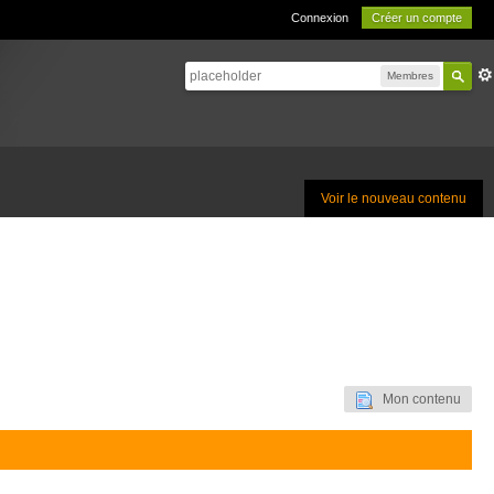
Connexion
Créer un compte
Membres
Voir le nouveau contenu
Mon contenu