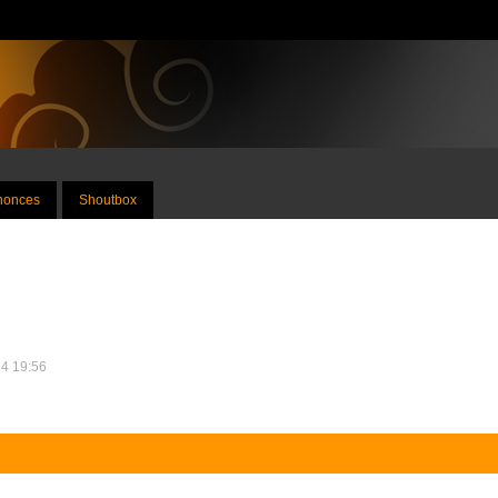
nnonces
Shoutbox
24 19:56