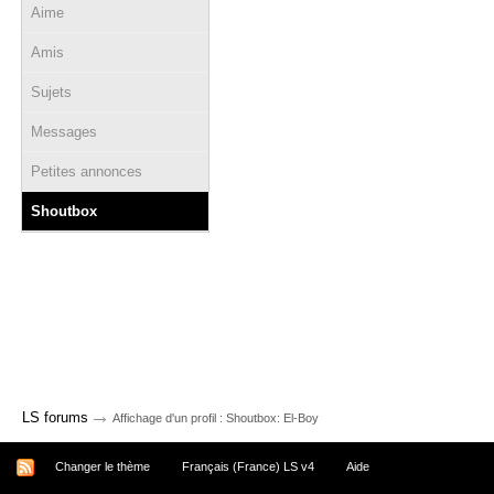
Aime
Amis
Sujets
Messages
Petites annonces
Shoutbox
→
LS forums
Affichage d'un profil : Shoutbox: El-Boy
Changer le thème
Français (France) LS v4
Aide