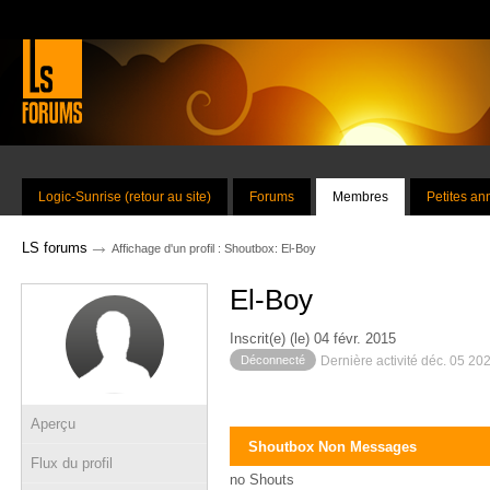
Logic-Sunrise (retour au site)
Forums
Membres
Petites a
→
LS forums
Affichage d'un profil : Shoutbox: El-Boy
El-Boy
Inscrit(e) (le) 04 févr. 2015
Déconnecté
Dernière activité déc. 05 20
Aperçu
Shoutbox Non Messages
Flux du profil
no Shouts