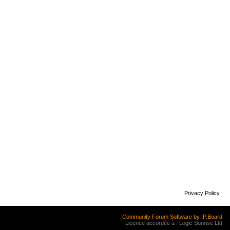
Privacy Policy
Community Forum Software by IP.Board
Licence accordée à : Logic Sunrise Ltd