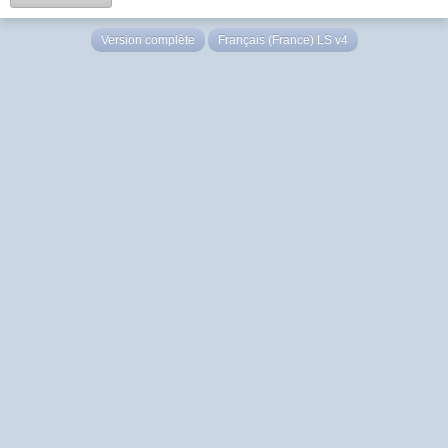
Version complète
Français (France) LS v4