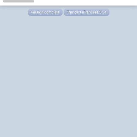
Version complète
Français (France) LS v4