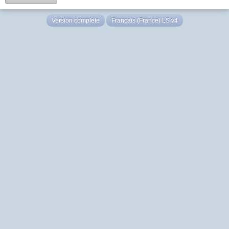
Version complète
Français (France) LS v4