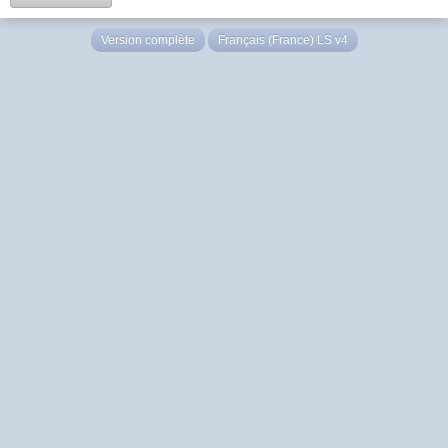
Version complète
Français (France) LS v4