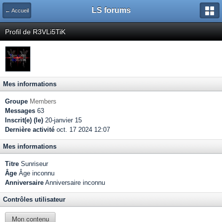
LS forums
← Accueil
Profil de R3VLi5TiK
Mes informations
Groupe
Members
Messages
63
Inscrit(e) (le)
20-janvier 15
Dernière activité
oct. 17 2024 12:07
Mes informations
Titre
Sunriseur
Âge
Âge inconnu
Anniversaire
Anniversaire inconnu
Contrôles utilisateur
Mon contenu