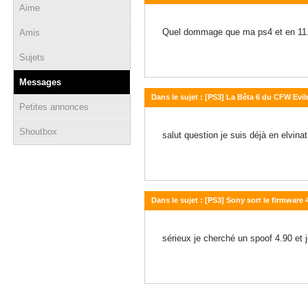
Aime
14 mai 2024 - 16:31
Quel dommage que ma ps4 et en 11.02
Amis
Sujets
Messages
Dans le sujet : [PS3] La Bêta 6 du CFW Evil
Petites annonces
24 avril 2024 - 00:06
Shoutbox
salut question je suis déjà en elvina
Dans le sujet : [PS3] Sony sort le firmware 
27 février 2024 - 22:58
sérieux je cherché un spoof 4.90 et j