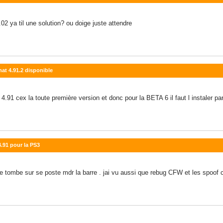
 ya til une solution? ou doige juste attendre
nat 4.91.2 disponible
t 4.91 cex la toute première version et donc pour la BETA 6 il faut l instaler p
4.91 pour la PS3
e tombe sur se poste mdr la barre . jai vu aussi que rebug CFW et les spoof c e