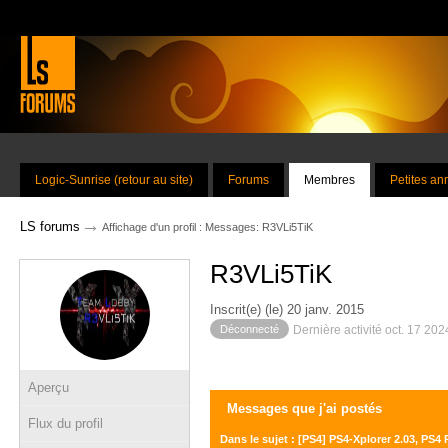
Logic-Sunrise (retour au site)
Forums
Membres
Petites a
→
LS forums
Affichage d'un profil : Messages: R3VLi5TiK
R3VLi5TiK
Inscrit(e) (le) 20 janv. 2015
Déconnecté
Dernière activité oct. 17 20
Aperçu
Messages que j'ai postés
Flux du profil
Dans le sujet : [PS4] PS4-Xplorer 2.03, PS4 