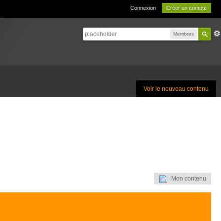
Connexion
Créer un compte
Membres
Voir le nouveau contenu
Mon contenu