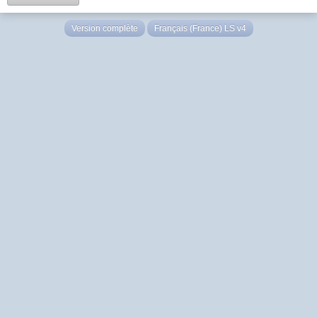
Version complète
Français (France) LS v4