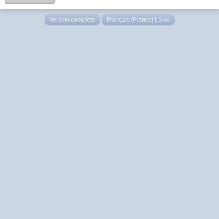
Version complète
Français (France) LS v4