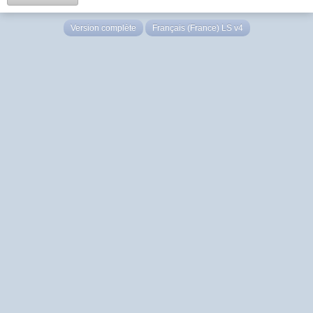
Version complète
Français (France) LS v4