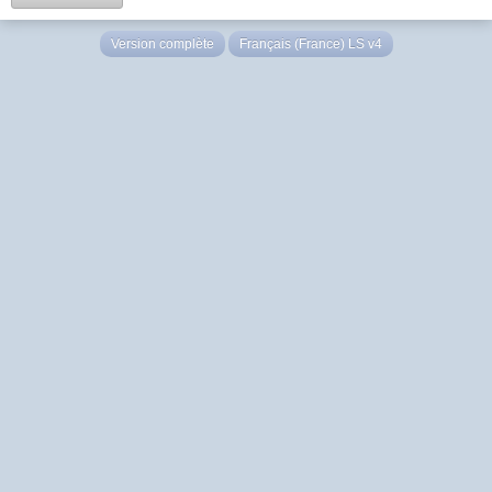
Version complète
Français (France) LS v4