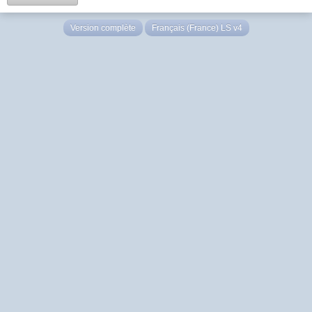
Version complète
Français (France) LS v4