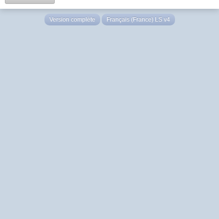
Version complète
Français (France) LS v4