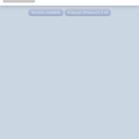
Version complète
Français (France) LS v4