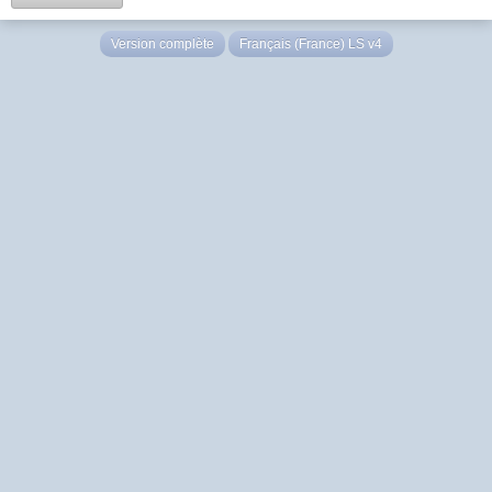
Version complète
Français (France) LS v4