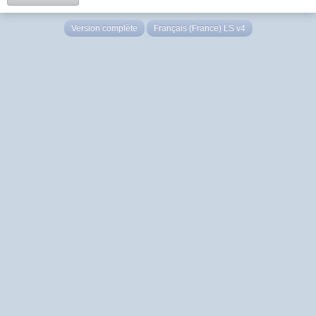
Version complète
Français (France) LS v4