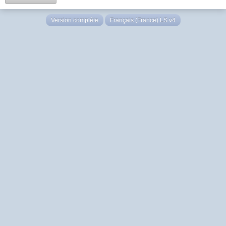
Version complète
Français (France) LS v4