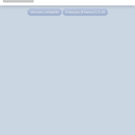
Version complète
Français (France) LS v4