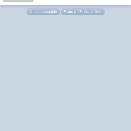
Version complète
Français (France) LS v4