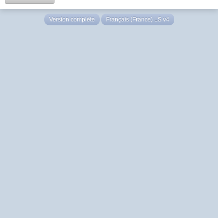
Version complète
Français (France) LS v4