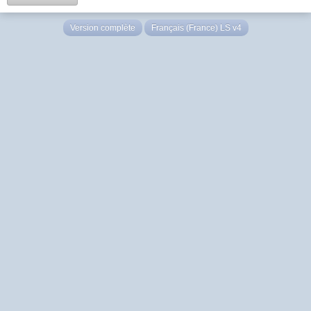
Version complète
Français (France) LS v4