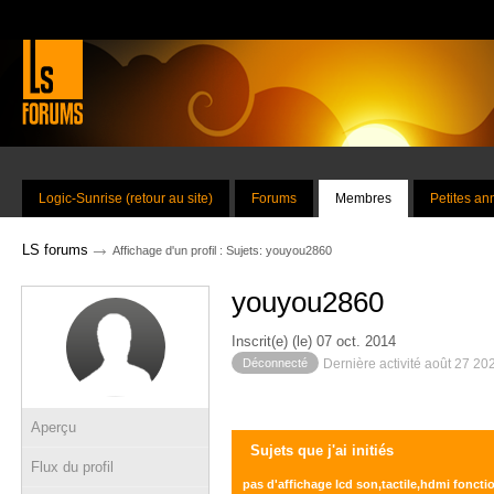
Logic-Sunrise (retour au site)
Forums
Membres
Petites a
→
LS forums
Affichage d'un profil : Sujets: youyou2860
youyou2860
Inscrit(e) (le) 07 oct. 2014
Déconnecté
Dernière activité août 27 20
Aperçu
Sujets que j'ai initiés
Flux du profil
pas d'affichage lcd son,tactile,hdmi foncti