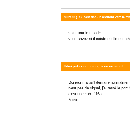
Mirroring ou cast depuis android vers la sw
13 octobre 2020 - 20:14
salut tout le monde
vous savez si il existe quelle que c
Hdmi ps4 ecran point gris ou no signal
11 octobre 2020 - 20:49
Bonjour ma ps4 démarre normalment pa
n'est pas de signal, j'ai testé le por
c'est une cuh 1116a
Merci