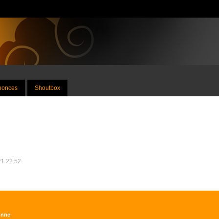
nnonces
Shoutbox
21 22:52
onne