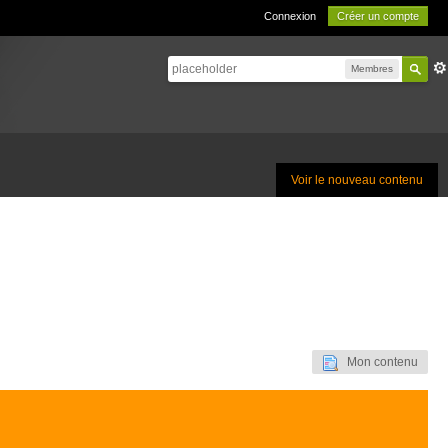
Connexion
Créer un compte
Membres
Voir le nouveau contenu
Mon contenu