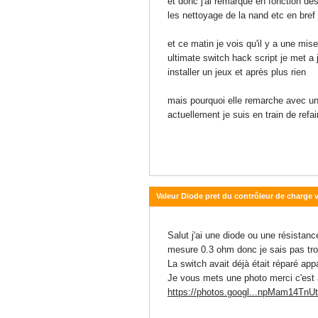
et donc j'ai remarqué en fonction de
les nettoyage de la nand etc en bref p
et ce matin je vois qu'il y a une mi
ultimate switch hack script je met a 
installer un jeux et après plus rien
mais pourquoi elle remarche avec un
actuellement je suis en train de ref
Valeur Diode pret du contrôleur de charge 
07 janvier 2021 - 18:30
Salut j'ai une diode ou une résistanc
mesure 0.3 ohm donc je sais pas tro
La switch avait déjà était réparé ap
Je vous mets une photo merci c'est a
https://photos.googl...npMam14Tn