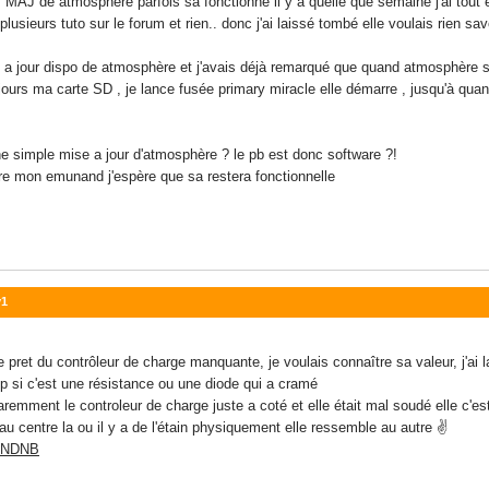
s MAJ de atmosphere parfois sa fonctionne il y a quelle que semaine j'ai tout e
lusieurs tuto sur le forum et rien.. donc j'ai laissé tombé elle voulais rien sa
se a jour dispo de atmosphère et j'avais déjà remarqué que quand atmosphère s
jours ma carte SD , je lance fusée primary miracle elle démarre , jusqu'à quand ?
e simple mise a jour d'atmosphère ? le pb est donc software ?!
aire mon emunand j'espère que sa restera fonctionnelle
v1
e pret du contrôleur de charge manquante, je voulais connaître sa valeur, j'ai l
p si c'est une résistance ou une diode qui a cramé
paremment le controleur de charge juste a coté et elle était mal soudé elle c'e
u centre la ou il y a de l'étain physiquement elle ressemble au autre ✌️
UtNDNB