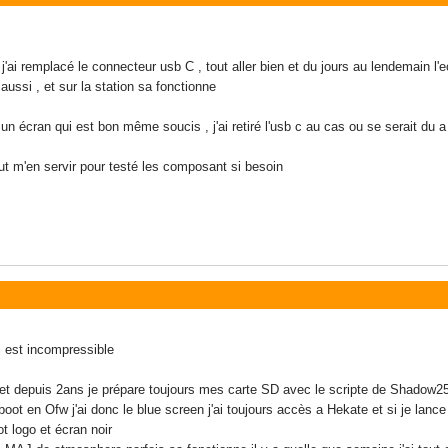
 j'ai remplacé le connecteur usb C , tout aller bien et du jours au lendemain l'ec
 aussi , et sur la station sa fonctionne
un écran qui est bon même soucis , j'ai retiré l'usb c au cas ou se serait du
eut m'en servir pour testé les composant si besoin
ui est incompressible
e et depuis 2ans je prépare toujours mes carte SD avec le scripte de Shadow2
e boot en Ofw j'ai donc le blue screen j'ai toujours accès a Hekate et si je
 logo et écran noir