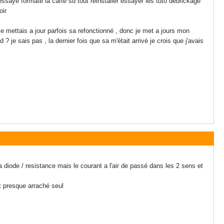
ssayé formaté la carte sd tout réinstaller essayer les tuto debrickage
voir
e mettais a jour parfois sa refonctionné , donc je met a jours mon
 je sais pas , la dernier fois que sa m'était arrivé je crois que j'avais
a diode / resistance mais le courant a l'air de passé dans les 2 sens et
st presque arraché seul