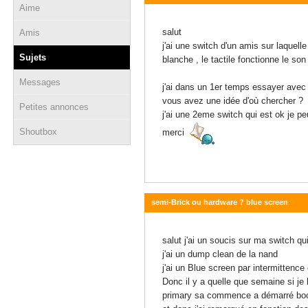
Aime
06 mars 2021 - 17:08
salut
Amis
j'ai une switch d'un amis sur laquelle
Sujets
blanche , le tactile fonctionne le son
Messages
j'ai dans un 1er temps essayer avec 
vous avez une idée d'où chercher ?
Petites annonces
j'ai une 2eme switch qui est ok je p
Shoutbox
merci
semi-Brick ou hardware ? blue screen
16 février 2021 - 13:02
salut j'ai un soucis sur ma switch q
j'ai un dump clean de la nand
j'ai un Blue screen par intermittenc
Donc il y a quelle que semaine si j
primary sa commence a démarré boot