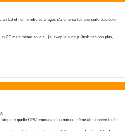
ran lcd et noir le retro éclairages s'allume sa fait une sorte d'auréole
 a un CC mais même soucis , j'ai swap la puce p13usb rien non plus,
56.
 lance n'importe quelle CFW emmunand ou non ou même atmosphère fusée