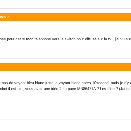
itch ?
hose pour casté mon téléphone vers la switch pour diffusé sur la tv , j'ai vu s
s do voyant bleu blanc juste le voyant blanc apres 10second, mais je n'y a pa
t hdmi il est ok , vous avez une idée ? La puce MN86471A ? Les filtre ? (Jai du 