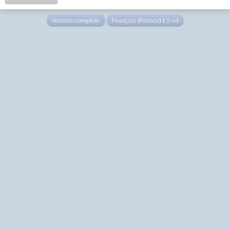
Version complète
Français (France) LS v4