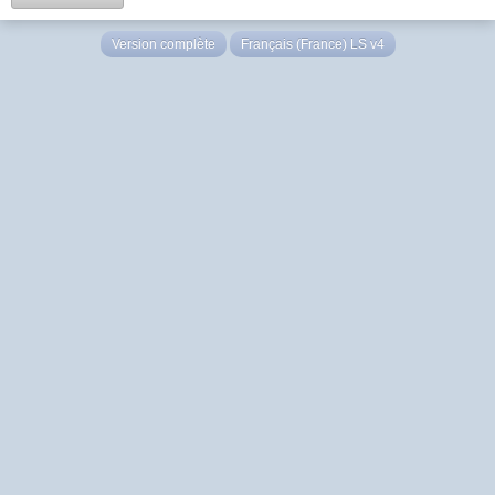
Version complète
Français (France) LS v4