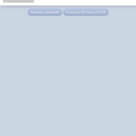
Version complète
Français (France) LS v4