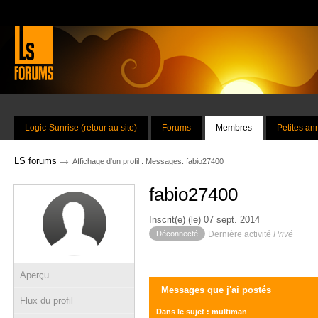
Logic-Sunrise (retour au site)
Forums
Membres
Petites a
→
LS forums
Affichage d'un profil : Messages: fabio27400
fabio27400
Inscrit(e) (le) 07 sept. 2014
Déconnecté
Dernière activité
Privé
Aperçu
Messages que j'ai postés
Flux du profil
Dans le sujet : multiman