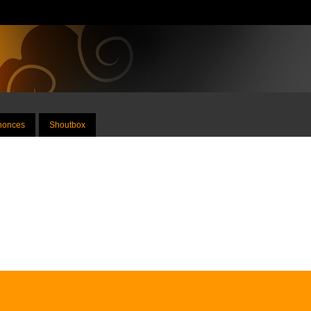
nnonces
Shoutbox