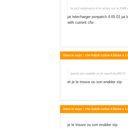
ta ps3 redemarre et tu arrive sur le XMB
jai telecharger psnpatch 4.65.01 jai
with curre
cfw syscall
Dans le sujet : cfw habib cobra 4.55cex v 1.
08 septembre 2014 - 12:29
prend sen enabler ou le spoof de ARCH
et je le trouve ou son enabler stp
Dans le sujet : cfw habib cobra 4.55cex v 1.
08 septembre 2014 - 12:28
je le trouve ou son enabler stp