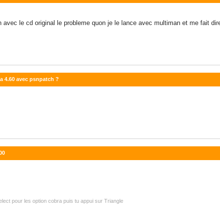
an avec le cd original le probleme quon je le lance avec multiman et me fait d
la 4.60 avec psnpatch ?
00
t select pour les option cobra puis tu appui sur Triangle