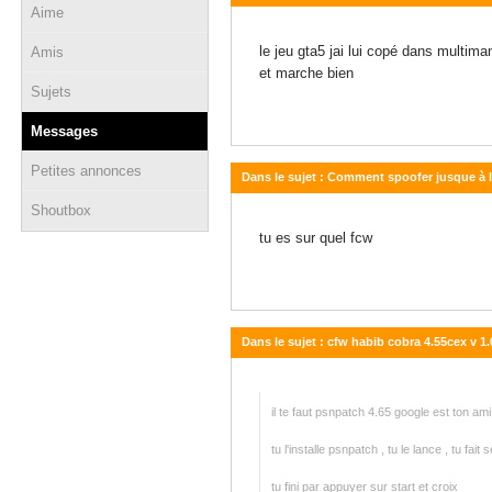
Aime
10 septembre 2014 - 16:19
le jeu gta5 jai lui copé dans multim
Amis
et marche bien
Sujets
Messages
Petites annonces
Dans le sujet : Comment spoofer jusque à 
Shoutbox
09 septembre 2014 - 14:35
tu es sur quel fcw
Dans le sujet : cfw habib cobra 4.55cex v 1.
08 septembre 2014 - 12:44
il te faut psnpatch 4.65 google est ton ami
tu l'installe psnpatch , tu le lance , tu fai
tu fini par appuyer sur start et croix