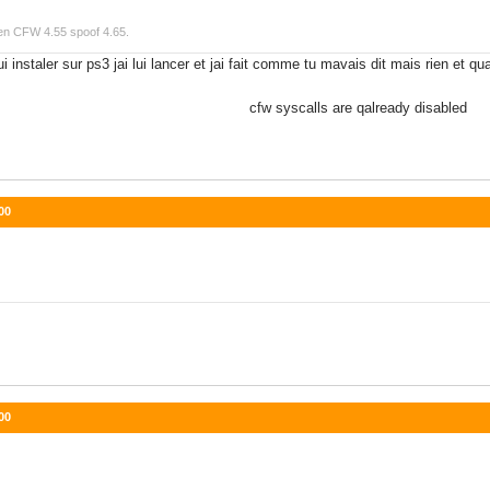
 en CFW 4.55 spoof 4.65.
 lui instaler sur ps3 jai lui lancer et jai fait comme tu mavais dit mais rien
nt cfw psid not availa
s are qalready disabled
00
00