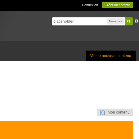
Connexion
Créer un compte
Membres
Voir le nouveau contenu
Mon contenu