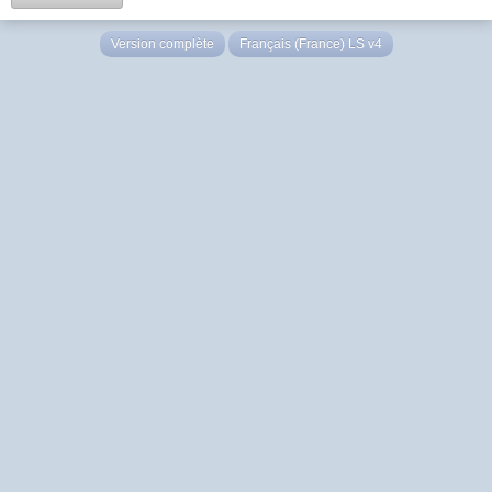
Version complète
Français (France) LS v4