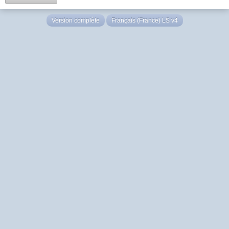
Version complète
Français (France) LS v4