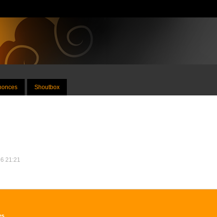
nnonces
Shoutbox
16 21:21
es