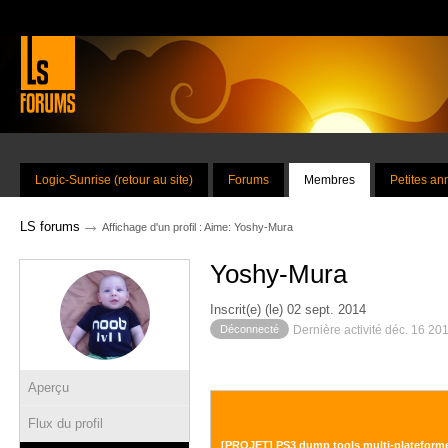
Logic-Sunrise (retour au site)
Forums
Membres
Petites a
→
LS forums
Affichage d'un profil : Aime: Yoshy-Mura
Yoshy-Mura
Inscrit(e) (le) 02 sept. 2014
Déconnecté
Dernière activité déc. 16 20
Aperçu
Flux du profil
[PROJET] PS3 dump tools multi-plateform