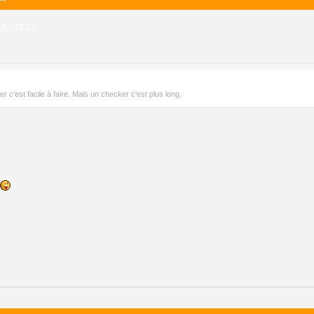
5 - 19:15
r c'est facile à faire. Mais un checker c'est plus long.