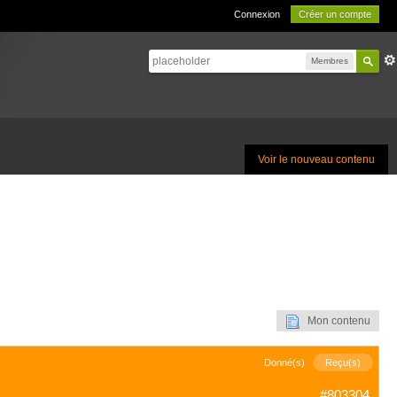
Connexion
Créer un compte
Membres
Voir le nouveau contenu
Mon contenu
Donné(s)
Reçu(s)
#803304