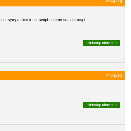
#796749
 super sympa d'avoir un script comme sa pour raspi
littlebalup
aime ceci
#796310
littlebalup
aime ceci