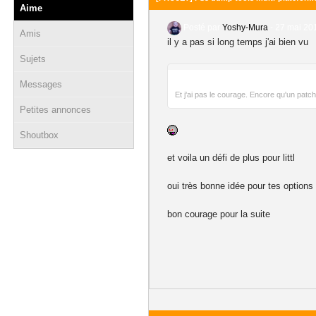
Aime
Posté par
Yoshy-Mura
-
27 mai 201
Amis
il y a pas si long temps j'ai bien vu
Sujets
Messages
Et j'ai pas le courage. Encore qu'un patche
Petites annonces
Shoutbox
et voila un défi de plus pour littl
oui très bonne idée pour tes options
bon courage pour la suite