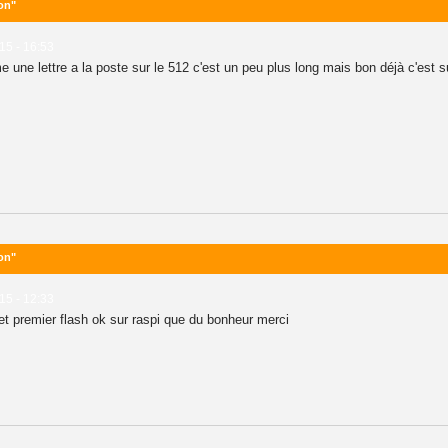
on"
015 - 16:53
une lettre a la poste sur le 512 c'est un peu plus long mais bon déjà c'est
on"
015 - 12:33
t premier flash ok sur raspi que du bonheur merci