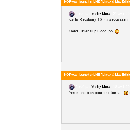
NORway_launcher LME "Linux & Mac Editi
Posté par
Yoshy-Mura
-
21 avril 2
sur le Raspberry 1G sa passe comme 
Merci Littlebalup Good job
NORway_launcher LME "Linux & Mac Editi
Posté par
Yoshy-Mura
-
18 avril 2
Yes merci bien pour tout ton taf
e