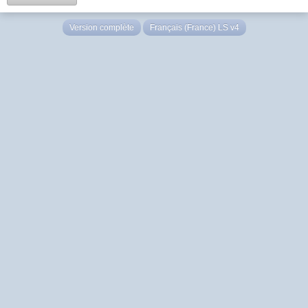
Version complète
Français (France) LS v4