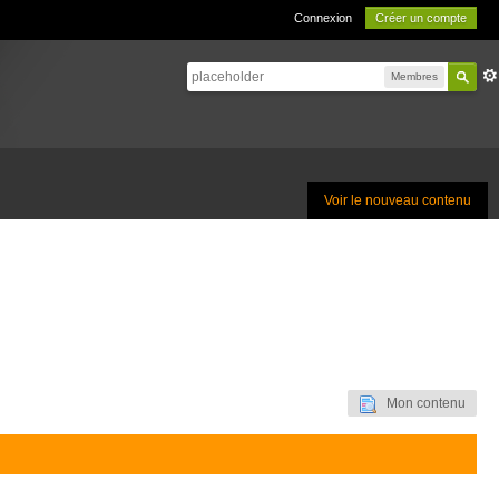
Connexion
Créer un compte
Membres
Voir le nouveau contenu
Mon contenu