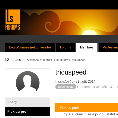
Logic-Sunrise (retour au site)
Forums
Membres
Petites a
→
LS forums
Affichage d'un profil : Flux du profil: tricuspeed
tricuspeed
Inscrit(e) (le) 21 août 2014
Déconnecté
Dernière activité déc. 13 20
Aperçu
Flux du profil
Flux du profil
Il n'y a aucune mise à jour du statut à