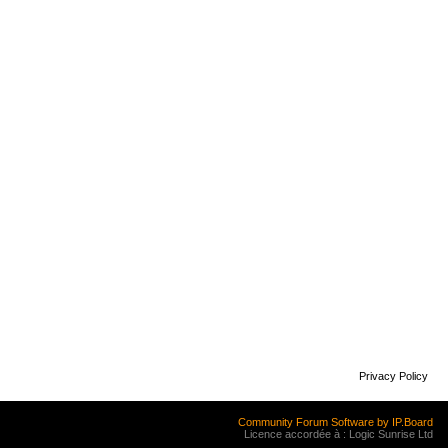
Privacy Policy
Community Forum Software by IP.Board
Licence accordée à : Logic Sunrise Ltd