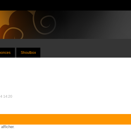
nnonces
Shoutbox
14 14:20
 afficher.