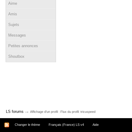
Aime
Amis
Sujets
Messages
Petites annonces
Shoutbox
→
LS forums
Affichage d'un profil : Flux du profil: tricuspeed
Changer le thème
Français (France) LS v4
Aide