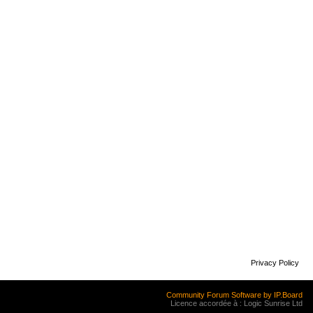
Privacy Policy
Community Forum Software by IP.Board
Licence accordée à : Logic Sunrise Ltd