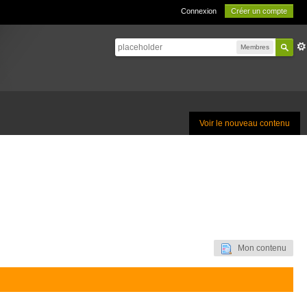
Connexion
Créer un compte
Membres
Voir le nouveau contenu
Mon contenu