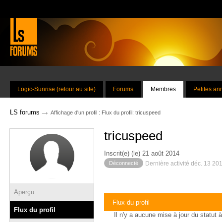
Logic-Sunrise (retour au site)
Forums
Membres
Petites a
→
LS forums
Affichage d'un profil : Flux du profil: tricuspeed
tricuspeed
Inscrit(e) (le) 21 août 2014
Déconnecté
Dernière activité déc. 13 20
Aperçu
Flux du profil
Flux du profil
Il n'y a aucune mise à jour du statut à