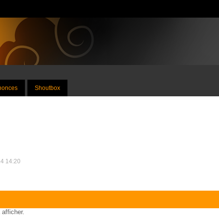
nnonces
Shoutbox
14 14:20
 afficher.