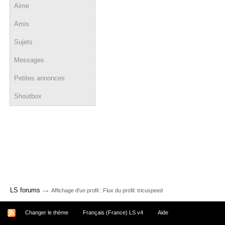
Aime
Amis
Sujets
Messages
Petites annonces
Shoutbox
→
LS forums
Affichage d'un profil : Flux du profil: tricuspeed
Changer le thème
Français (France) LS v4
Aide