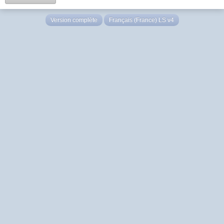
Version complète
Français (France) LS v4