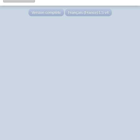
Version complète
Français (France) LS v4