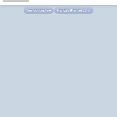
Version complète
Français (France) LS v4