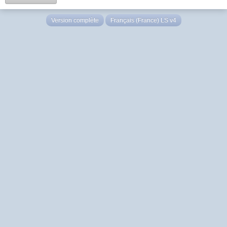
Version complète
Français (France) LS v4