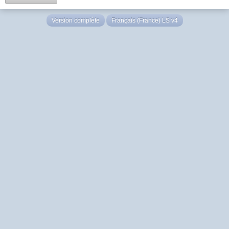
Version complète
Français (France) LS v4