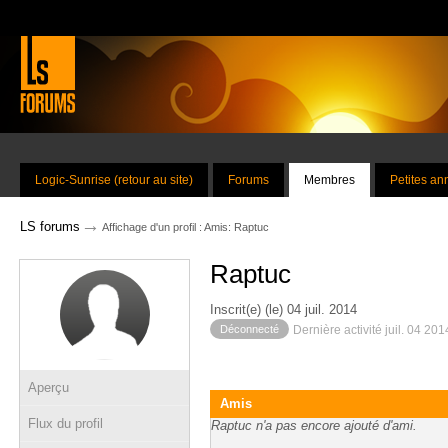
Logic-Sunrise (retour au site)
Forums
Membres
Petites a
→
LS forums
Affichage d'un profil : Amis: Raptuc
Raptuc
Inscrit(e) (le) 04 juil. 2014
Déconnecté
Dernière activité juil. 04 20
Aperçu
Amis
Flux du profil
Raptuc n'a pas encore ajouté d'ami.