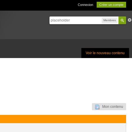
Connexion
Créer un compte
Membres
Voir le nouveau contenu
Mon contenu