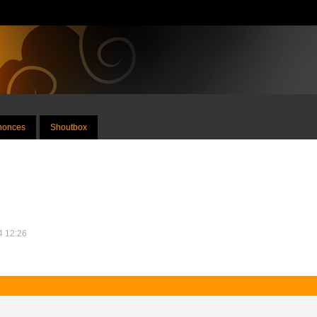
nnonces
Shoutbox
14 12:26