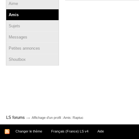
Aime
Amis
Sujets
Messages
Petites annonces
Shoutbox
→
LS forums
Affichage d'un profil : Amis: Raptuc
Changer le thème
Français (France) LS v4
Aide