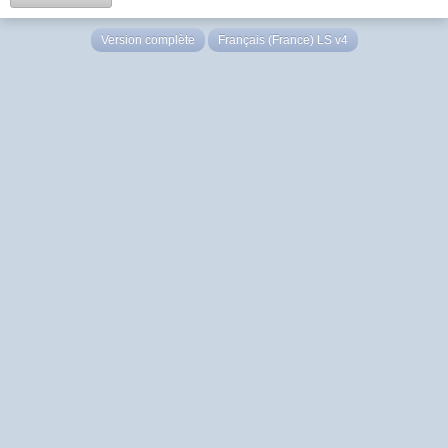
Version complète
Français (France) LS v4