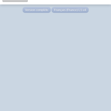
Version complète
Français (France) LS v4