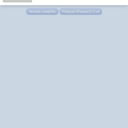
Version complète
Français (France) LS v4