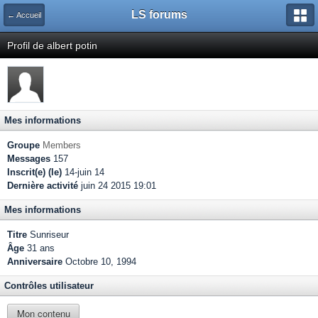
LS forums
← Accueil
Profil de albert potin
Mes informations
Groupe
Members
Messages
157
Inscrit(e) (le)
14-juin 14
Dernière activité
juin 24 2015 19:01
Mes informations
Titre
Sunriseur
Âge
31 ans
Anniversaire
Octobre 10, 1994
Contrôles utilisateur
Mon contenu