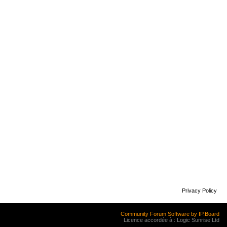
Privacy Policy
Community Forum Software by IP.Board
Licence accordée à : Logic Sunrise Ltd