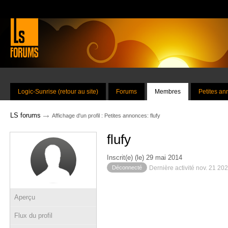
Logic-Sunrise (retour au site)
Forums
Membres
Petites a
→
LS forums
Affichage d'un profil : Petites annonces: flufy
flufy
Inscrit(e) (le) 29 mai 2014
Déconnecté
Dernière activité nov. 21 20
Aperçu
Flux du profil