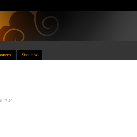
nnonces
Shoutbox
20 17:49