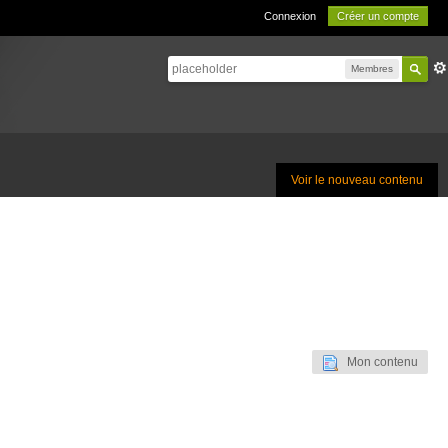
Connexion
Créer un compte
Membres
Voir le nouveau contenu
Mon contenu