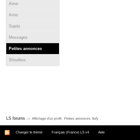
Aime
Amis
Sujets
Messages
Petites annonces
Shoutbox
→
LS forums
Affichage d'un profil : Petites annonces: flufy
Changer le thème
Français (France) LS v4
Aide