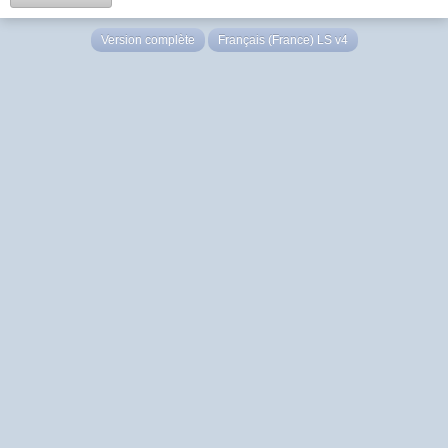
Version complète
Français (France) LS v4