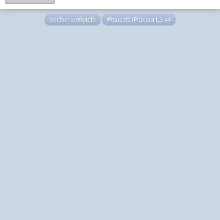
Version complète
Français (France) LS v4