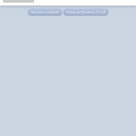
Version complète
Français (France) LS v4