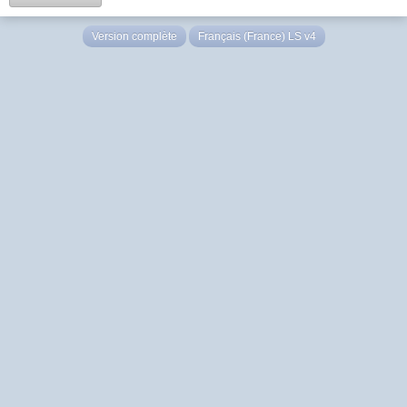
Version complète
Français (France) LS v4