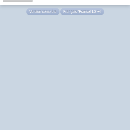
Version complète
Français (France) LS v4