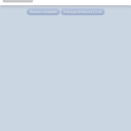
Version complète
Français (France) LS v4