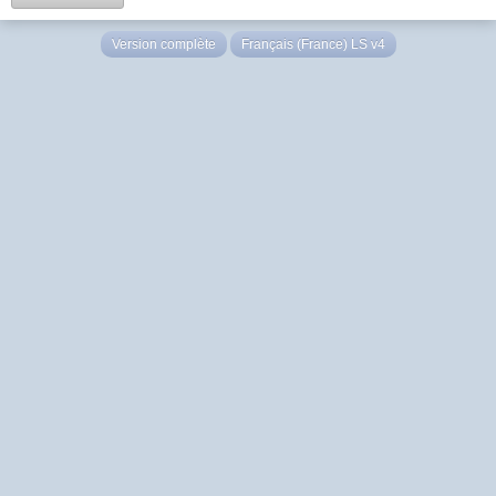
Version complète
Français (France) LS v4