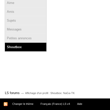
Aime
Amis
Sujets
Messages
Petites annonces
Shoutbox
→
LS forums
Affichage d'un profil : Shoutbox: NaGa-TK
Changer le thème
Français (France) LS v4
Aide