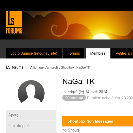
Logic-Sunrise (retour au site)
Forums
Membres
Petites a
→
LS forums
Affichage d'un profil : Shoutbox: NaGa-TK
NaGa-TK
Inscrit(e) (le) 14 avril 2014
Déconnecté
Dernière activité févr. 23 20
Aperçu
Shoutbox Non Messages
Flux du profil
no Shouts