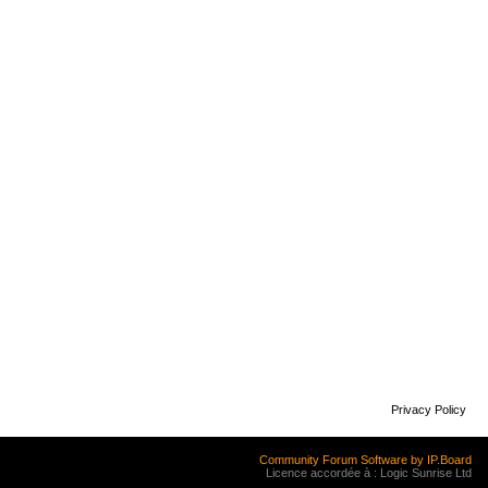
Privacy Policy
Community Forum Software by IP.Board
Licence accordée à : Logic Sunrise Ltd