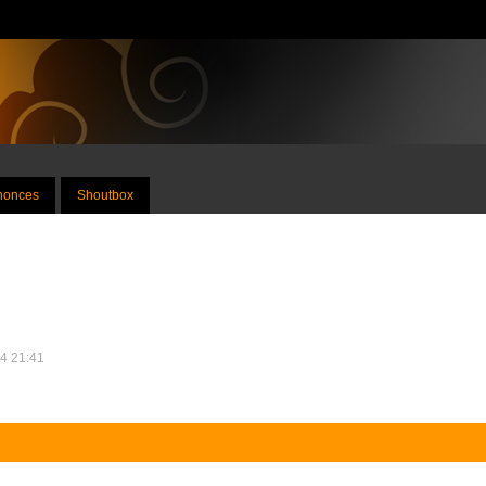
nnonces
Shoutbox
24 21:41